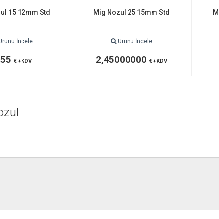
ul 15 12mm Std
Mig Nozul 25 15mm Std
M
Ürünü İncele
Ürünü İncele
,55
2,45000000
€ +KDV
€ +KDV
ozul