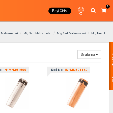
0
Bayi Girişi
rf Malzemeleri
Mig Sarf Malzemeler
Mig Sarf Malzemeleri
Mig Nozul
Hemen
Sıralama
o:
IN-MN361600
Kod No:
IN-MN501160