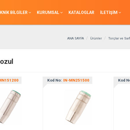
KNİK BİLGİLER
KURUMSAL
KATALOGLAR
İLETİŞİM
ANA SAYFA
Ürünler
Torçlar ve Sa
ozul
MN151200
Kod No:
IN-MN251500
Kod N