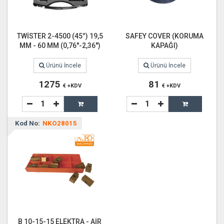
TWİSTER 2-4500 (45°) 19,5
SAFEY COVER (KORUMA
MM - 60 MM (0,76''-2,36'')
KAPAĞI)
Ürünü İncele
Ürünü İncele
1275
81
€ +KDV
€ +KDV
Kod No:
NKO28015
B 10-15-15 ELEKTRA - AİR